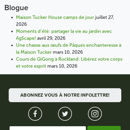
Blogue
Maison Tucker House camps de jour
juillet 27,
2026
Moments d’été: partager la vie au jardin avec
AgScape!
avril 29, 2026
Une chasse aux œufs de Pâques enchanteresse à
la Maison Tucker
mars 10, 2026
Cours de QiGong à Rockland: Libérez votre corps
et votre esprit
mars 10, 2026
ABONNEZ VOUS À NOTRE INFOLETTRE!
Rechercher :