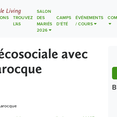
le Living
SALON
IONS
TROUVEZ
DES
CAMPS
ÉVÉNEMENTS
COM
L’AS
MARIÉS
D’ÉTÉ
/ COURS
2026
 écosociale avec
arocque
B
 Larocque