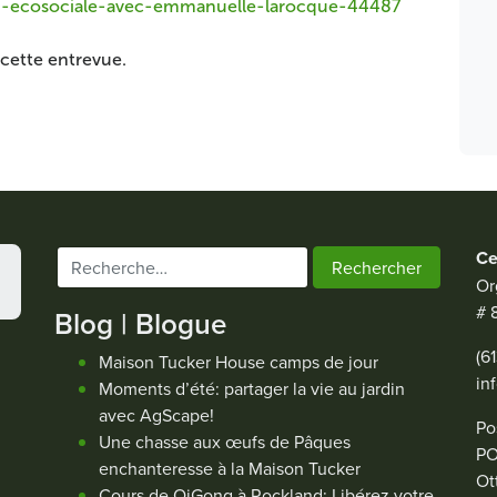
ion-ecosociale-avec-emmanuelle-larocque-44487
cette entrevue.
Ce
Rechercher :
Or
# 
Blog | Blogue
(6
Maison Tucker House camps de jour
in
Moments d’été: partager la vie au jardin
avec AgScape!
Po
Une chasse aux œufs de Pâques
PO
enchanteresse à la Maison Tucker
Ot
Cours de QiGong à Rockland: Libérez votre