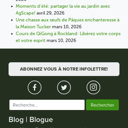
Moments d’été: partager la vie au jardin avec
AgScape!
avril 29, 2026
Une chasse aux œufs de Pâques enchanteresse à
la Maison Tucker
mars 10, 2026
Cours de QiGong à Rockland: Libérez votre corps
et votre esprit
mars 10, 2026
ABONNEZ VOUS À NOTRE INFOLETTRE!
Rechercher :
Blog | Blogue