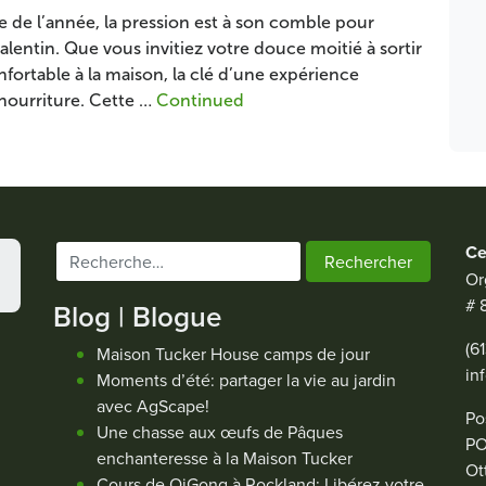
e de l’année, la pression est à son comble pour
Valentin. Que vous invitiez votre douce moitié à sortir
fortable à la maison, la clé d’une expérience
nourriture. Cette …
Continued
Ce
Rechercher :
Or
# 
Blog | Blogue
(6
Maison Tucker House camps de jour
in
Moments d’été: partager la vie au jardin
avec AgScape!
Po
Une chasse aux œufs de Pâques
PO
enchanteresse à la Maison Tucker
Ot
Cours de QiGong à Rockland: Libérez votre