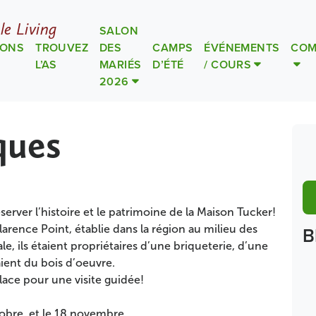
le Living
SALON
IONS
TROUVEZ
DES
CAMPS
ÉVÉNEMENTS
COM
L’AS
MARIÉS
D’ÉTÉ
/ COURS
2026
ques
ver l’histoire et le patrimoine de la Maison Tucker!
B
arence Point, établie dans la région au milieu des
le, ils étaient propriétaires d’une briqueterie, d’une
aient du bois d’oeuvre.
lace pour une visite guidée!
tobre, et le 18 novembre.