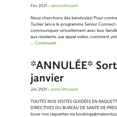
Fév 2021
–
prescottrussell
Nous cherchons des bénévoles! Pour contrer
Tucker lance le programme Senior Connect q
communiquer virtuellement avec leur famill
aux résidents, par appel vidéo, comment utili
…
Continued
*ANNULÉE* Sortie
janvier
Jan 2021
–
prescottrussell
TOUTES NOS VISITES GUIDÉES EN RAQUET
DIRECTIVES DU BUREAU DE SANTÉ DE PRESCOTT
louer nos raquettes via bookings@maisontu