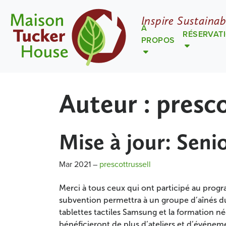
Inspire Sustainab
À
RÉSERVAT
PROPOS
Auteur :
presco
Mise à jour: Sen
Mar 2021
–
prescottrussell
Merci à tous ceux qui ont participé au pro
subvention permettra à un groupe d’aînés d
tablettes tactiles Samsung et la formation n
bénéficieront de plus d’ateliers et d’événem