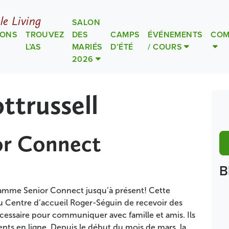
le Living
SALON
IONS
TROUVEZ
DES
CAMPS
ÉVÉNEMENTS
COM
L’AS
MARIÉS
D’ÉTÉ
/ COURS
2026
ttrussell
ior Connect
B
gramme Senior Connect jusqu’à présent! Cette
u Centre d’accueil Roger-Séguin de recevoir des
écessaire pour communiquer avec famille et amis. Ils
ents en ligne. Depuis le début du mois de mars, la …